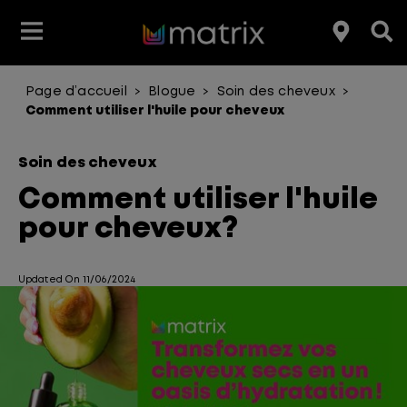
Page d’accueil
Blogue
Soin des cheveux
>
>
>
Produits coiffants
Soins Capillaires
En évidence
En évidence
Club Matrix
Éducation
Comment utiliser l'huile pour cheveux
Type de produit
Coloration
Produits
Soin des cheveux
Avantage pour les cheveux
Comment utiliser l'huile
pour cheveux?
Gamme de produit
Updated On 11/06/2024