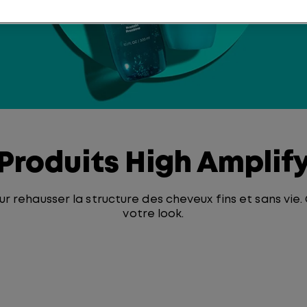
Produits High Amplif
ur rehausser la structure des cheveux fins et sans v
votre look.