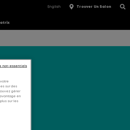
English
Trouver Un Salon
atrix
s non-essentiels
 votre
ées sur des
 pouvez gérer
davantage en
plus sur les