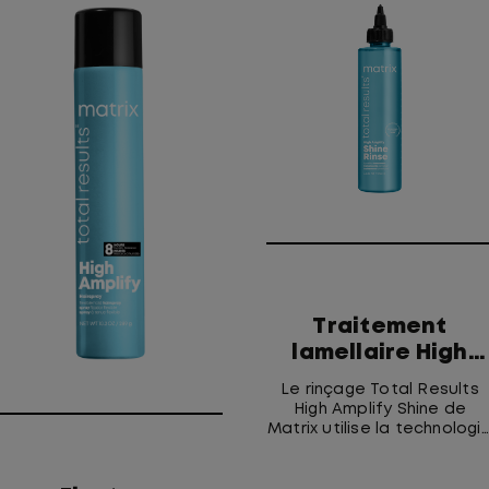
Traitement
lamellaire High
Amplify Shine ave
Le rinçage Total Results
rinçage
High Amplify Shine de
Matrix utilise la technologi
lamellaire pour apporter
aux cheveux un éclat, une
souplesse et un