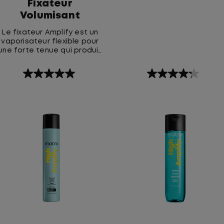
Fixateur
mouvement immédiats.
Volumisant
Le fixateur Amplify est un
vaporisateur flexible pour
une forte tenue qui produit
une coiffure durable,
volumineuse et brillante
5.0
4.3
étoile(s)
étoile(s)
sur
sur
5.
5.
2
44
évaluations
évaluations