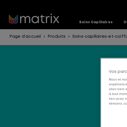
Soins Capillaires
C
Page d’accueil
Produits
Soins-capillaires-et-coiff
>
>
Vos par
Nous et nos
expérience 
sites tiers
à tout mom
lien avec n
témoins, co