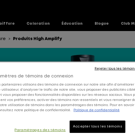
oiffure
Coloration
Éducation
Blogue
Club M
ure
Produits High Amplify
>
Rejeter tous les témoin
amètres de témoins de connexion
 partenaires utilisons des témoins de connexion sur notre site afin d’améliorer
utilisateur, d’analyser le trafic de notre site, vous proposer des publicités cibl
 et vous proposer des fonctionnalités disponibles sur les réseaux sociaux. Vous
ent vos préférences, activer des témoins non-essentiels et vous renseigner 
otre utilisation de témoins dans les paramétrages des témoins. Pour en savoir 
nsultez notre politique de confidentialité.
Politique de confidentialité
Accepter tous les témoins
Paramétrages des témoins