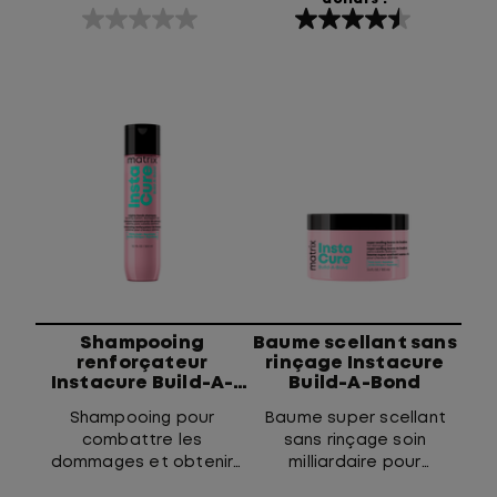
0.0
4.5
étoile(s)
étoile(s)
sur
sur
5.
5.
1445
évaluations
Shampooing
Baume scellant sans
renforçateur
rinçage Instacure
Instacure Build-A-
Build-A-Bond
Bond
Shampooing pour
Baume super scellant
combattre les
sans rinçage soin
dommages et obtenir
milliardaire pour
des cheveux à un milliard
combattre les