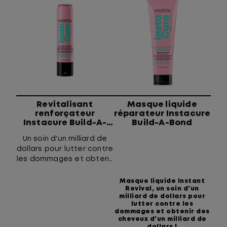
Revitalisant
Masque liquide
renforçateur
réparateur Instacure
Instacure Build-A-
Build-A-Bond
Bond
Un soin d'un milliard de
dollars pour lutter contre
les dommages et obtenir
des cheveux d'un milliard
de dollars. Infusé d'acide
Masque liquide Instant
Revival, un soin d'un
citrique et de squalane, il
milliard de dollars pour
nourrit les cheveux sans
lutter contre les
les alourdir.
dommages et obtenir des
cheveux d'un milliard de
dollars !