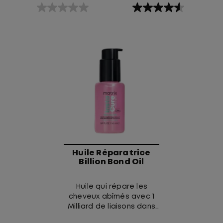
de dollars.
dommages et obtenir
0.0
4.6
des cheveux à un milliard
étoile(s)
étoile(s)
de dollars !
sur
sur
5.
5.
323
évaluations
Huile Réparatrice
Billion Bond Oil
Huile qui répare les
cheveux abîmés avec 1
Milliard de liaisons dans
chaque goutte