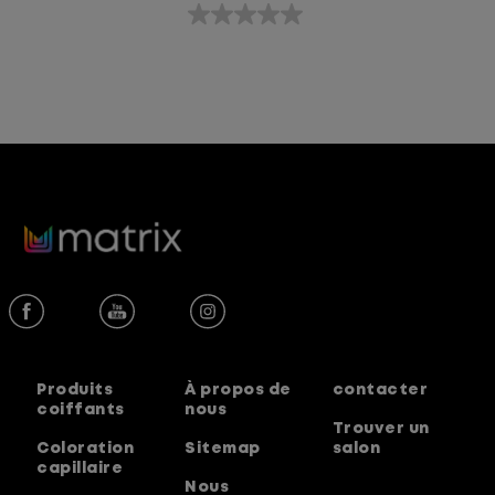
0.0
étoile(s)
sur
5.
Produits
À propos de
contacter
coiffants
nous
Trouver un
Coloration
Sitemap
salon
capillaire
Nous