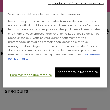
Rejeter tous les témoins non-essentiels
Vos paramètres de témoins de connexion
Nous et nos partenaires utilisons des témoins de connexion sur
notre site afin d’améliorer votre expérience utilisateur, d’analyser
Collection Instacure
le trafic de notre site, vous proposer des publicités ciblées sur des
sites tiers et vous proposer des fonctionnalités disponibles sur les
Build-A-Bond
réseaux sociaux. Vous pouvez gérer à tout moment vos
préférences, activer des témoins non-essentiels et vous
renseigner davantage en lien avec notre utilisation de témoins
dans les paramétrages des témoins. Pour en savoir plus sur les
Enrichi en acide citrique pour renforcer de l’intérieur
témoins, consultez notre politique de confidentialité.
Politique de
et en squalane pour lisser et adoucir, cette routine
confidentialité
rend les cheveux 8x fois plus forts et 94% plus lisses.
Dites aurevoir aux dommages et bonjour à une
Accepter tous les témoins
brillance digne du salon !
Paramétrages des témoins
5 PRODUITS