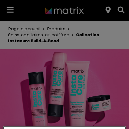
Page d’accueil
Produits
>
>
Produits coiffants
Soins Capillaires
En évidence
En évidence
Club Matrix
Éducation
Soins-capillaires-et-coiffure
Collection
>
Instacure Build-A-Bond
Type de produit
Coloration
Produits
Avantage pour les cheveux
Gamme de produit