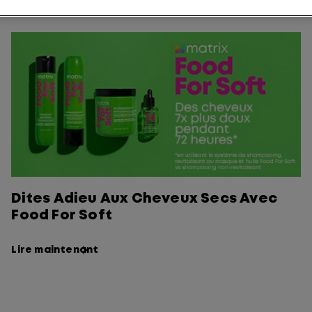
Dites Adieu Aux Cheveux Secs Avec
Food For Soft
Lire maintenant