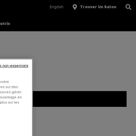
English
Trouver Un Salon
atrix
s non-essentiels
 votre
ées sur des
 pouvez gérer
davantage en
plus sur les