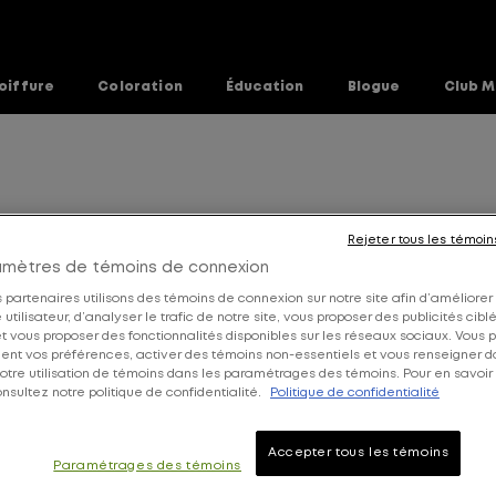
oiffure
Coloration
Éducation
Blogue
Club M
eux
Rejeter tous les témoin
amètres de témoins de connexion
 partenaires utilisons des témoins de connexion sur notre site afin d’améliorer
utilisateur, d’analyser le trafic de notre site, vous proposer des publicités cibl
 et vous proposer des fonctionnalités disponibles sur les réseaux sociaux. Vous
ent vos préférences, activer des témoins non-essentiels et vous renseigner 
Soin des cheveux
Tous
Coloration
otre utilisation de témoins dans les paramétrages des témoins. Pour en savoir 
nsultez notre politique de confidentialité.
Politique de confidentialité
Accepter tous les témoins
Paramétrages des témoins