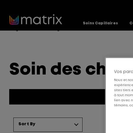
Soins Capillaires
C
Page d’accueil
Blogue
Soin des cheveux
>
>
Soin des chev
Vos par
Nous et nos
expérience 
sites tiers
à tout mom
lien avec n
témoins, co
Sort By