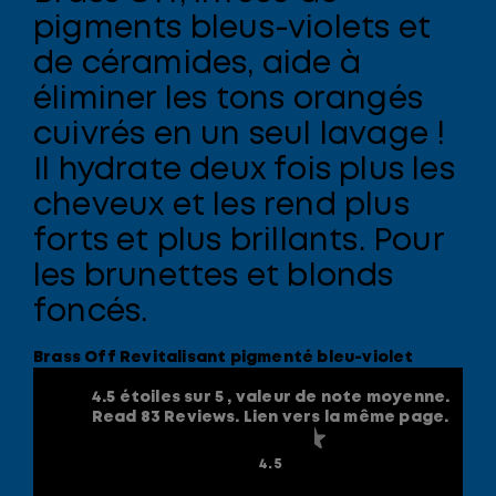
pigments bleus-violets et
de céramides, aide à
éliminer les tons orangés
cuivrés en un seul lavage !
Il hydrate deux fois plus les
cheveux et les rend plus
forts et plus brillants. Pour
les brunettes et blonds
foncés.
Brass Off Revitalisant pigmenté bleu-violet
4.5 étoiles sur 5 , valeur de note moyenne.
Read 83 Reviews. Lien vers la même page.
4.5