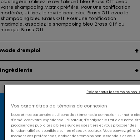
plus légère, utilisez le revitalisant bleu Brass Off avec
votre shampooing Matrix préféré. Pour une tonification
modérée, utilisez le revitalisant bleu Brass Off avec le
shampooing bleu Brass Off. Pour une tonification
maximale, associez le shampooing bleu Brass Off au
masque Brass Off.
+
Mode d'emploi
+
Ingrédients
Rejeter tous les témoins non-
Vos paramètres de témoins de connexion
Nous et nos partenaires utilisons des témoins de connexion sur notre site
d’améliorer votre expérience utilisateur, d’analyser le trafic de notre sit
Produits Associés
proposer des publicités ciblées sur des sites tiers et vous proposer des
fonctionnalités disponibles sur les réseaux sociaux. Vous pouvez gérer à
moment vos préférences, activer des témoins non-essentiels et vous