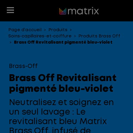
Page d’accueil
Produits
>
>
Produits coiffants
Soins Capillaires
En évidence
En évidence
Club Matrix
Éducation
Soins-capillaires-et-coiffure
Produits Brass Off
>
Brass Off Revitalisant pigmenté bleu-violet
>
Type de produit
Coloration
Produits
Avantage pour les cheveux
Brass-Off
Gamme de produit
Brass Off Revitalisant
pigmenté bleu-violet
Neutralisez et soignez en
un seul lavage : Le
revitalisant bleu Matrix
Brass Off, infusé de