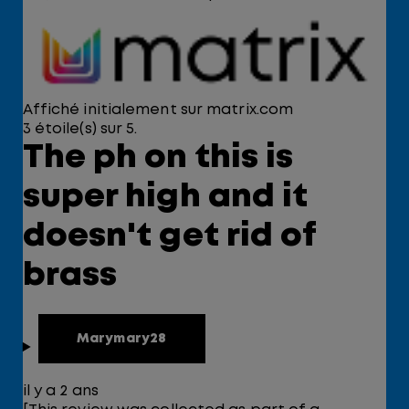
Affiché initialement sur matrix.com
3 étoile(s) sur 5.
The ph on this is
super high and it
doesn't get rid of
brass
Marymary28
il y a 2 ans