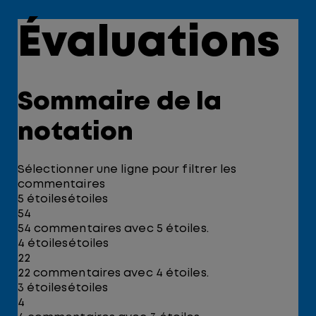
sur
étoile(s)
5.
sur
2
5.
Évaluations
évaluations
127
évaluations
Sommaire de la
notation
Sélectionner une ligne pour filtrer les
commentaires
5 étoiles
étoiles
54
54 commentaires avec 5 étoiles.
4 étoiles
étoiles
22
22 commentaires avec 4 étoiles.
3 étoiles
étoiles
4