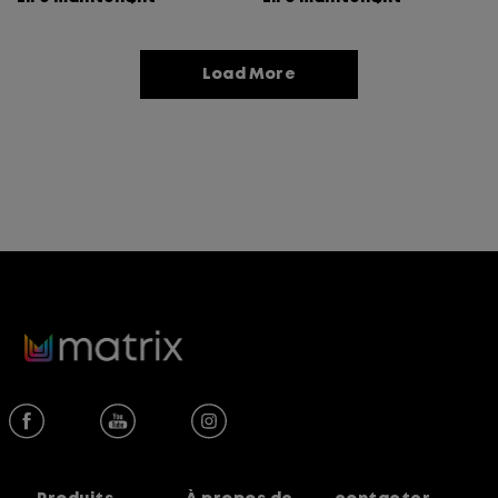
blonds, cuivrés et
roux.
Load More