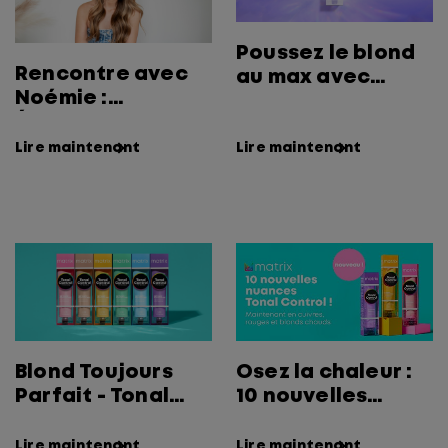
Poussez le blond
Rencontre avec
au max avec
Noémie :
Tonal Control
Éducatrice Matrix
BlondeMax !
Canada et
Lire maintenant
Lire maintenant
passionnée de
couleur
Blond Toujours
Osez la chaleur :
Parfait - Tonal
10 nouvelles
Control Pre-
nuances pour
Bonded - Matrix
intensifier les
Lire maintenant
Lire maintenant