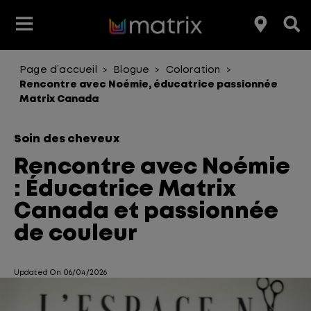
Page d’accueil
Blogue
Coloration
>
>
>
Produits coiffants
Soins Capillaires
En évidence
En évidence
Club Matrix
Éducation
Rencontre avec Noémie, éducatrice passionnée
Matrix Canada
Type de produit
Coloration
Produits
Soin des cheveux
Avantage pour les cheveux
Rencontre avec Noémie
Gamme de produit
: Éducatrice Matrix
Canada et passionnée
de couleur
Updated On 06/04/2026