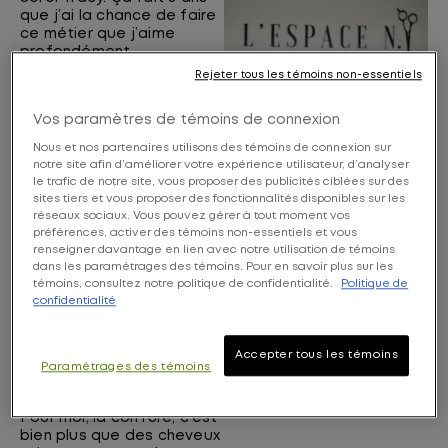
que j’ai la chance de faire
ce métier que j’aime
profondément.
Rejeter tous les témoins non-essentiels
Ce que j’aime le plus, c’est
le côté humain. Les
Vos paramètres de témoins de connexion
échanges avec mes
clientes, les moments
Nous et nos partenaires utilisons des témoins de connexion sur
partagés, les rencontres…
notre site afin d’améliorer votre expérience utilisateur, d’analyser
chaque personne qui
le trafic de notre site, vous proposer des publicités ciblées sur des
passe sur ma chaise
sites tiers et vous proposer des fonctionnalités disponibles sur les
m’apporte quelque chose.
réseaux sociaux. Vous pouvez gérer à tout moment vos
préférences, activer des témoins non-essentiels et vous
renseigner davantage en lien avec notre utilisation de témoins
J’aime aussi beaucoup
dans les paramétrages des témoins. Pour en savoir plus sur les
apprendre et partager.
témoins, consultez notre politique de confidentialité.
Politique de
Pouvoir transmettre mes
confidentialité
connaissances, autant à
ma clientèle qu’à d’autres
professionnels, c’est
Accepter tous les témoins
quelque chose qui me
Paramétrages des témoins
tient vraiment à cœur.
Pour moi, la coiffure, c’est
bien plus que des cheveux