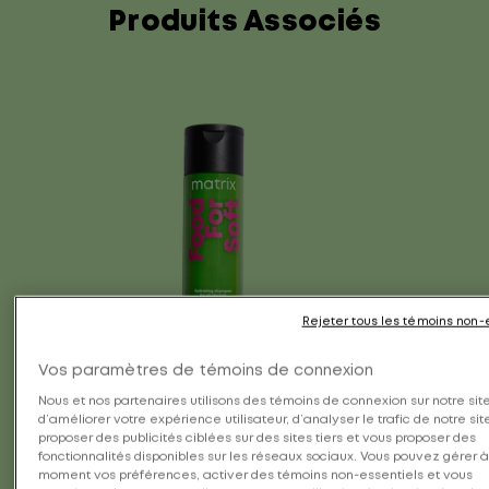
Produits Associés
Rejeter tous les témoins non-
Vos paramètres de témoins de connexion
Nous et nos partenaires utilisons des témoins de connexion sur notre site
d’améliorer votre expérience utilisateur, d’analyser le trafic de notre sit
Shampooing Hydratant Food for
Food F
proposer des publicités ciblées sur des sites tiers et vous proposer des
Soft
dém
fonctionnalités disponibles sur les réseaux sociaux. Vous pouvez gérer à
moment vos préférences, activer des témoins non-essentiels et vous