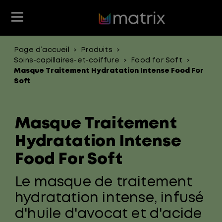
Page d’accueil
Produits
>
>
Produits coiffants
Soins Capillaires
En évidence
En évidence
Club Matrix
Éducation
Soins-capillaires-et-coiffure
Food for Soft
>
>
Masque Traitement Hydratation Intense Food For
Type de produit
Coloration
Produits
Soft
Avantage pour les cheveux
Masque Traitement
Gamme de produit
Hydratation Intense
Food For Soft
Le masque de traitement
hydratation intense, infusé
d'huile d'avocat et d'acide