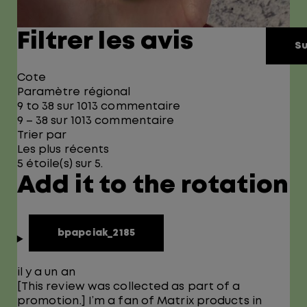
Filtrer les avis
Su
Cote
Paramètre régional
9 to 38 sur 1013 commentaire
9 – 38 sur 1013 commentaire
Trier par
Les plus récents
5 étoile(s) sur 5.
Add it to the rotation
bpapciak_2185
il y a un an
[This review was collected as part of a
promotion.] I’m a fan of Matrix products in