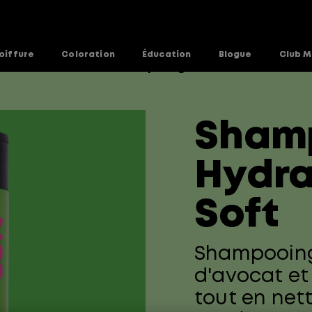
oiffure
Coloration
Éducation
Blogue
Club M
ure
Food for Soft
Shampooing Instacure
>
>
Sham
Hydra
Soft
Shampooing 
d'avocat et
tout en nett