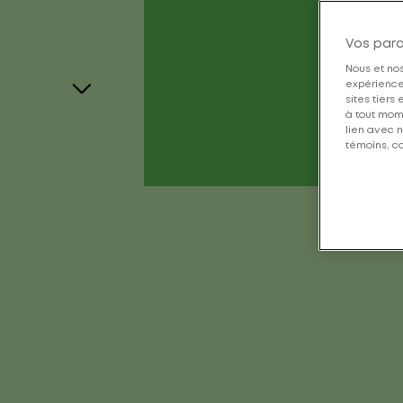
Vos par
Nous et nos
expérience 
sites tiers
à tout mom
lien avec n
témoins, co