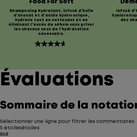
Food For Soft
Démê
Shampooing hydratant, infusé d'huile
Infusé d'
d'avocat et d'acide hyaluronique,
hyaluroniqu
hydrate tout en nettoyant et en
des che
éliminant l'excès de sébum sans priver
les cheveux secs de l'hydratation
nécessaire.
4.7
étoile(s)
sur
5.
1126
évaluations
Évaluations
Sommaire de la notatio
Sélectionner une ligne pour filtrer les commentaires
5 étoiles
étoiles
868