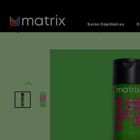
Soins Capillaires
C
Page d’accueil
Produits
Soins-capillaires-et-coiff
>
>