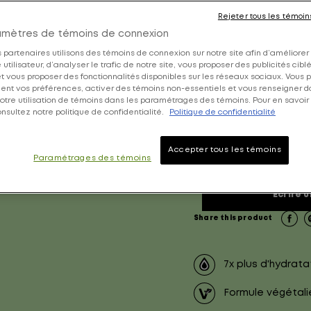
de sébum sa
Rejeter tous les témoin
l'hydratatio
amètres de témoins de connexion
 partenaires utilisons des témoins de connexion sur notre site afin d’améliorer
Shampooing Hydratan
utilisateur, d’analyser le trafic de notre site, vous proposer des publicités cibl
 et vous proposer des fonctionnalités disponibles sur les réseaux sociaux. Vous
4.7 éto
ent vos préférences, activer des témoins non-essentiels et vous renseigner 
otre utilisation de témoins dans les paramétrages des témoins. Pour en savoir 
nsultez notre politique de confidentialité.
Politique de confidentialité
Accepter tous les témoins
Paramétrages des témoins
Écrire u
Share this product
7x plus d'hydrata
Formule végétal