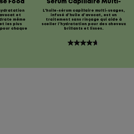
nse Food
Sérum Capillaire Multi-
Usages
hydratation
L'huile-sérum capillaire multi-usages,
'avocat et
infusé d'huile d'avocat, est un
ydrate même
traitement sans rinçage qui aide à
et les plus
sceller l'hydratation pour des cheveux
l pour chaque
brillants et lisses.
4.7
étoile(s)
sur
5.
1622
évaluations