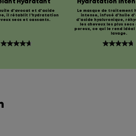
lant Hydratant
Hydratation Inte
For Soft
huile d'avocat et d'acide
Le masque de traitement 
e, il rétablit l'hydratation
intense, infusé d'huile d
veux secs et cassants.
d'acide hyaluronique, réh
les cheveux les plus secs 
poreux, ce qui le rend idéa
lavage.
4.7
4.8
étoile(s)
étoile(s)
sur
sur
5.
5.
684
1013
évaluations
évaluations
n